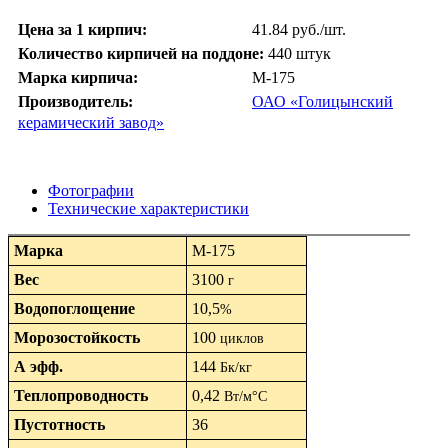
Цена за 1 кирпич:
41.84 руб./шт.
Количество кирпичей на поддоне:
440 штук
Марка кирпича:
М-175
Производитель:
ОАО «Голицынский
керамический завод»
Фотографии
Технические характеристики
Марка
М-175
Вес
3100
г
Водопоглощение
10,5
%
Морозостойкость
100
циклов
А эфф.
144
Бк/кг
Теплопроводность
0,42
Вт/м°С
Пустотность
36