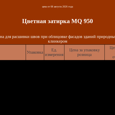
цена от 08 августа 2026 года
Цветная затирка MQ 950
ена для расшивки швов при облицовке фасадов зданий природны
клинкером
Це
Ед.
Цена за упаковку
Упаковка
измерения
розница
о
25
кг
790 рублей
750 
25
кг
790 рублей
750 
25
кг
790 рублей
750 
й