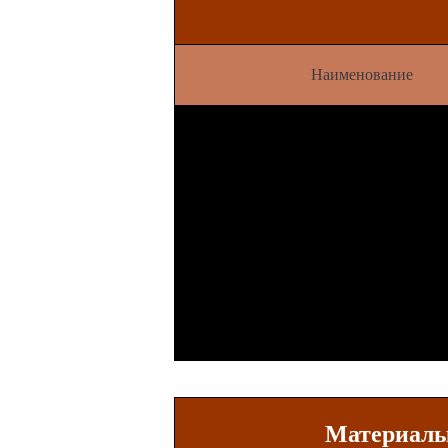
Наименование
Клей MG 737
клеевая смесь, предназначенная для 
поверхностей природным и искусств
Клей MG 850
клеевая смесь, предназначенная для 
фасадов зданий натуральным и искус
камнем
Клей MGT 900
Армировочно-клеевая смесь для сист
скрепленной теплоизоляции, предназн
приклеивания теплоизоляционных пли
минеральной ваты и пенополистирола 
армировочного слоя.
Материалы 