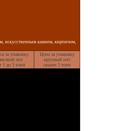
м, искусственным камнем, кирпичом,
на за упаковку
Цена за упаковку
мелкий опт
крупный опт
т 1 до 5 тонн
свыше 5 тонн
рублей
710 рублей
рублей
710 рублей
рублей
710 рублей