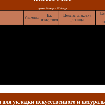
цена от 08 августа 2026 года
Це
Ед.
Цена за упаковку
Упаковка
измерения
розница
от
облицовки
25
кг
288 рублей
250 
енным камнем
облицовки
25
кг
442 рублей
420 
ственным
ем
аченная для
25
кг
490 рублей
470 
т из
и создания
для укладки искусственного и натурал