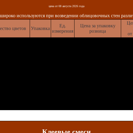
цена от 08 августа 2026 года
широко используются при возведении облицовочных стен разл
Це
Ед.
Цена за упаковку
ество цветов
Упаковка
измерения
розница
от
ов
50
кг
500 рублей
450 
ов
50
кг
550 рублей
500 
ов
50
кг
600 рублей
550 
ов
50
кг
650 рублей
600 
Клеевые смеси